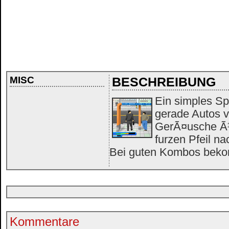
MISC
BESCHREIBUNG
Ein simples Spi
gerade Autos v
GerÃ¤usche Ã¼
furzen Pfeil n
Bei guten Kombos beko
Kommentare