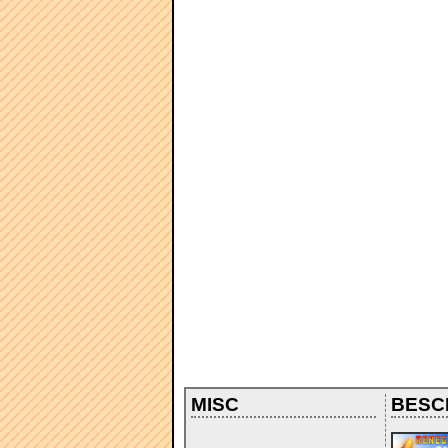
MISC
BESC