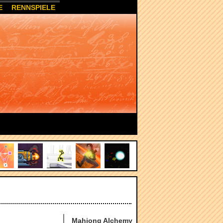
E
RENNSPIELE
Mahjong Alchemy